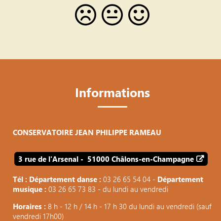
Informations
CONSERVATOIRE JEAN PHILIPPE RAMEAU
3 rue de l'Arsenal - 51000 Châlons-en-Champagne
Tél : Département danse :
03 26 65 54 04 -
Département
musique :
03 26 65 73 83 - du lundi au vendredi
Horaires :
8 h - 12 h / 14 h - 17 h 30 du lundi au vendredi (sauf
vendredi 17h00)