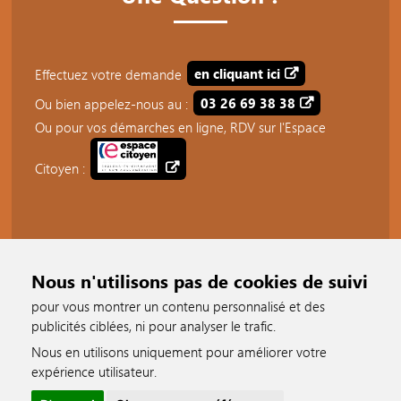
Effectuez votre demande
en cliquant ici
Ou bien appelez-nous au :
03 26 69 38 38
Ou pour vos démarches en ligne, RDV sur l'Espace
Citoyen :
Nous n'utilisons pas de cookies de suivi
pour vous montrer un contenu personnalisé et des
publicités ciblées, ni pour analyser le trafic.
Nous en utilisons uniquement pour améliorer votre
accessible
expérience utilisateur.