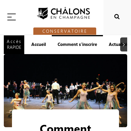
CONSERVATOIRE
Accès
Accueil
Comment s'inscrire
Actualités
Suiva
RAPIDE
Comment